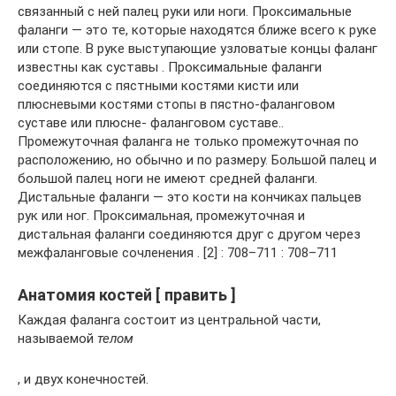
связанный с ней палец руки или ноги. Проксимальные
фаланги — это те, которые находятся ближе всего к руке
или стопе. В руке выступающие узловатые концы фаланг
известны как суставы . Проксимальные фаланги
соединяются с пястными костями кисти или
плюсневыми костями стопы в пястно-фаланговом
суставе или плюсне- фаланговом суставе..
Промежуточная фаланга не только промежуточная по
расположению, но обычно и по размеру. Большой палец и
большой палец ноги не имеют средней фаланги.
Дистальные фаланги — это кости на кончиках пальцев
рук или ног. Проксимальная, промежуточная и
дистальная фаланги соединяются друг с другом через
межфаланговые сочленения . [2] : 708–711 : 708–711
Анатомия костей [ править ]
Каждая фаланга состоит из центральной части,
называемой
телом
, и двух конечностей.