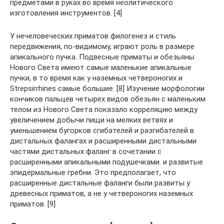
предметами в руках во время неолитического
изготовления инструментов. [4]
У нечеловеческих приматов филогенез и стиль
передвижения, по-видимому, играют роль в размере
апикального пучка. Подвесные приматы и обезьяны
Нового Света имеют самые маленькие апикальные
пучки, в то время как у наземных четвероногих и
Strepsirrhines самые большие. [8] Изучение морфологии
кончиков пальцев четырех видов обезьян с маленьким
телом из Нового Света показало корреляцию между
увеличением добычи пищи на мелких ветвях и
уменьшением бугорков сгибателей и разгибателей в
дистальных фалангах и расширенными дистальными
частями дистальных фаланг в сочетании с
расширенными апикальными подушечками. и развитые
эпидермальные гребни. Это предполагает, что
расширенные дистальные фаланги были развиты у
древесных приматов, а не у четвероногих наземных
приматов. [9]