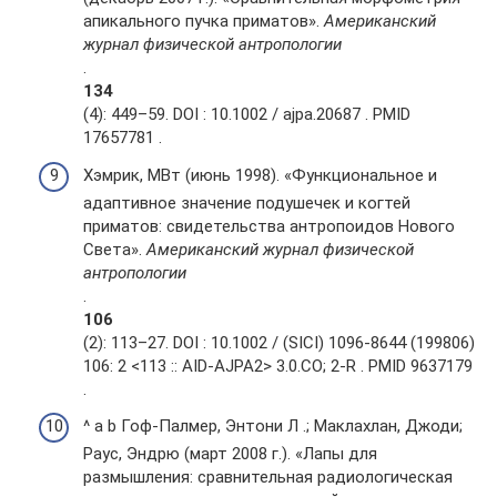
апикального пучка приматов».
Американский
журнал физической антропологии
.
134
(4): 449–59. DOI : 10.1002 / ajpa.20687 . PMID
17657781 .
Хэмрик, МВт (июнь 1998). «Функциональное и
адаптивное значение подушечек и когтей
приматов: свидетельства антропоидов Нового
Света».
Американский журнал физической
антропологии
.
106
(2): 113–27. DOI : 10.1002 / (SICI) 1096-8644 (199806)
106: 2 <113 :: AID-AJPA2> 3.0.CO; 2-R . PMID 9637179
.
^ a b Гоф-Палмер, Энтони Л .; Маклахлан, Джоди;
Раус, Эндрю (март 2008 г.). «Лапы для
размышления: сравнительная радиологическая