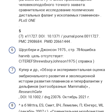
человекоподобного точного захвата:
сравнительное исследование поллических
дистальных фаланг у ископаемых гомининов» .
PLoS ONE
.
5
(7): e11727. DOI : 10.1371 / journal.pone.0011727 .
PMC 2908684 . PMID 20661444 .
Шрусбери и Джонсон 1975 , стр. 784ошибка
harvnb: цель отсутствует:
CITEREFShrewsburyJohnson1975 ( справка )
Купер и др., «Обзор и экспериментальная оценка
эмбрионального развития и эволюционной
истории развития плавников и гиперфалангии у
дельфинов (китообразные: Mammalia)» ,
ResearchGate
, DOI: 10.1002 / dvg.23076. Октябрь 2021 г.
^ а б Mittra, ES; Смит, ВЧ; Лемелин, П; Юнгерс, WL
(декабрь 2007 г.). «Сравнительная морфометрия