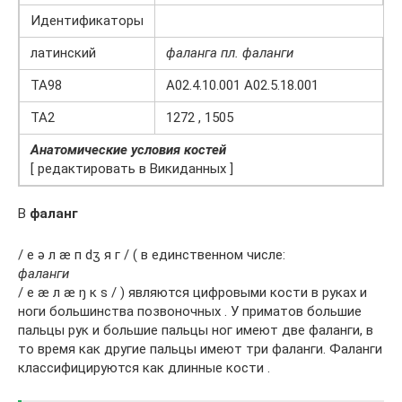
Идентификаторы
латинский
фаланга пл. фаланги
TA98
A02.4.10.001 A02.5.18.001
TA2
1272 , 1505
Анатомические условия костей
[ редактировать в Викиданных ]
В
фаланг
/ е ə л æ п dʒ я г / ( в единственном числе:
фаланги
/ е æ л æ ŋ к s / ) являются цифровыми кости в руках и
ноги большинства позвоночных . У приматов большие
пальцы рук и большие пальцы ног имеют две фаланги, в
то время как другие пальцы имеют три фаланги. Фаланги
классифицируются как длинные кости .