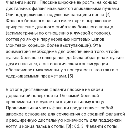
Фаланги кисти . Плоские широкие выросты на концах
дистальных фаланг называются апикальными пучками.
Они поддерживают подушечки пальцев и ногти. [4]
Фаланга большого пальца имеет ярко выраженное
прикрепление длинного сгибателя большого пальца.
(асимметричны по отношению к лучевой стороне),
когтевую ямку и пару неравных ногтевых шипов
(локтевой корешок более выступающий). Эта
асимметрия необходима для обеспечения того, чтобы
пульпа большого пальца всегда была обращена к пульпе
других пальцев, а остеологическая конфигурация
обеспечивает максимальную поверхность контакта с
удерживаемыми предметами. [5]
В стопе дистальные фаланги плоские на своей
дорсальной поверхности. Он самый большой
проксимально и сужается к дистальному концу.
Проксимальная часть фаланги представляет собой
широкое основание для сочленения со средней фалангой
и расширенную дистальную конечность для поддержки
ногтя и конца пальца стопы. [3] : 6б. 3. Фаланги стопы .