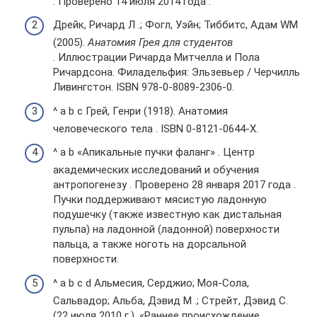
. Проверено 14 июля 2014 года .
Дрейк, Ричард Л .; Фогл, Уэйн; Тиббитс, Адам WM
(2005).
Анатомия Грея для студентов
. Иллюстрации Ричарда Митчелла и Пола
Ричардсона. Филадельфия: Эльзевьер / Черчилль
Ливингстон. ISBN 978-0-8089-2306-0.
^ a b c Грей, Генри (1918). Анатомия
человеческого тела . ISBN 0-8121-0644-X.
^ a b «Апикальные пучки фаланг» . Центр
академических исследований и обучения
антропогенезу . Проверено 28 января 2017 года .
Пучки поддерживают мясистую ладонную
подушечку (также известную как дистальная
пульпа) на ладонной (ладонной) поверхности
пальца, а также ноготь на дорсальной
поверхности.
^ a b c d Альмесия, Серджио; Моя-Сола,
Сальвадор; Альба, Дэвид М .; Стрейт, Дэвид С.
(22 июля 2010 г.). «Раннее происхождение