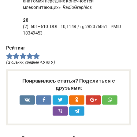
анатомия передних конечностей
млекопитающих».
RadioGraphics
.
28
(2): 501–510. DOI : 10,1148 / rg.282075061 . PMID
18349453 .
Рейтинг
(
2
оценки, среднее
4.5
из
5
)
Понравилась статья? Поделиться с
друзьями: