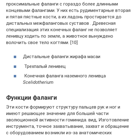
проксимальные фаланги с гораздо более длинными
концевыми фалангами. У них есть рудиментарные вторая
и пятая пястные кости, а их ладонь простирается до
дистальных межфаланговых суставов . Древесная
специализация этих конечных фаланг не позволяет
ленивцу ходить по земле, а животное вынуждено
волочить свое тело когтями. [10]
Дистальные фаланги жирафа масаи
Трехпалый ленивец
Конечная фаланга наземного ленивца
Scelidotherium
Функции фаланги
Эти кости формируют структуру пальцев рук и ног и
имеют решающее значение для большей части
эволюционной активности гоминида. вид, Изготовление
инструмента, точное захватывание, захват и обращение
с оборудованием возникли из-за анатомических