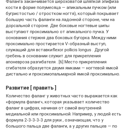
Фаланга заканчивается шероховатой шляпкой эпифиза
кости в форме полумесяца — апикальным пучком (или
бугристостью / отростком ногтя), который покрывает
большую часть фаланги на ладонной стороне, чем на
дорсальной стороне. Две боковые ногтевые шипы
выступают проксимально от апикального пучка. У
основания стержня два боковых бугорка. Между ними
проксимально простирается V-образный выступ,
служащий для вставкиflexor pollicis longus . Другой
гребень в основании служит для прикрепления
апоневроза разгибателя . [6] Место прикрепления
сгибателя образуется двумя ямками — ногтевой ямкой
дистально и проксимопальмарной ямкой проксимально.
Развитие [ править ]
Количество фаланг у животных часто выражается как
«формула фаланг», которая указывает количество
фаланг в цифрах, начиная от самой внутренней
медиальной или проксимальной. Например, у людей есть
формула 2-3-3-3-3 для руки , означающая, что у
большого пальца две фаланги, а у других пальцев — по