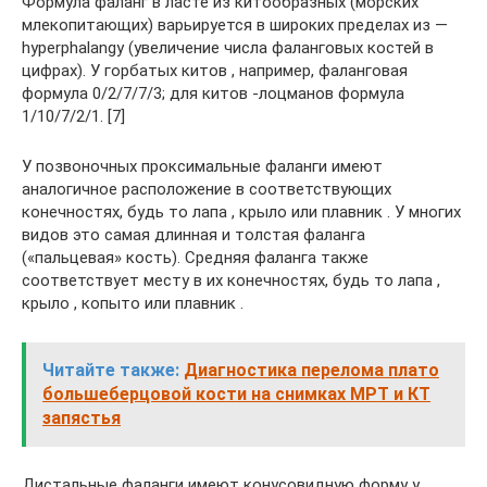
Формула фаланг в ласте из китообразных (морских
млекопитающих) варьируется в широких пределах из —
hyperphalangy (увеличение числа фаланговых костей в
цифрах). У горбатых китов , например, фаланговая
формула 0/2/7/7/3; для китов -лоцманов формула
1/10/7/2/1. [7]
У позвоночных проксимальные фаланги имеют
аналогичное расположение в соответствующих
конечностях, будь то лапа , крыло или плавник . У многих
видов это самая длинная и толстая фаланга
(«пальцевая» кость). Средняя фаланга также
соответствует месту в их конечностях, будь то лапа ,
крыло , копыто или плавник .
Читайте также:
Диагностика перелома плато
большеберцовой кости на снимках МРТ и КТ
запястья
Дистальные фаланги имеют конусовидную форму у