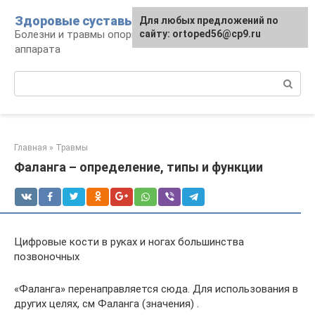
Перейти
Здоровые суставы
Для любых предложений по
к
Болезни и травмы опорно-двигательного
сайту: ortoped56@cp9.ru
контенту
аппарата
Поиск:
Главная
»
Травмы
Фаланга – определение, типы и функции
Цифровые кости в руках и ногах большинства
позвоночных
«Фаланга» перенаправляется сюда. Для использования в
других целях, см Фаланга (значения) .