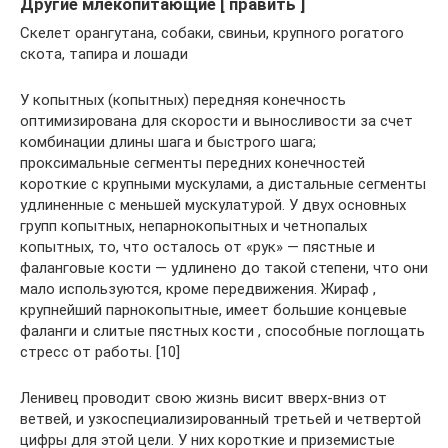
Другие млекопитающие [ править ]
Скелет орангутана, собаки, свиньи, крупного рогатого
скота, тапира и лошади
У копытных (копытных) передняя конечность
оптимизирована для скорости и выносливости за счет
комбинации длины шага и быстрого шага;
проксимальные сегменты передних конечностей
короткие с крупными мускулами, а дистальные сегменты
удлиненные с меньшей мускулатурой. У двух основных
групп копытных, непарнокопытных и четнопалых
копытных, то, что осталось от «рук» — пястные и
фаланговые кости — удлинено до такой степени, что они
мало используются, кроме передвижения. Жираф ,
крупнейший парнокопытные, имеет большие концевые
фаланги и слитые пястных кости , способные поглощать
стресс от работы. [10]
Ленивец проводит свою жизнь висит вверх-вниз от
ветвей, и узкоспециализированный третьей и четвертой
цифры для этой цели. У них короткие и приземистые