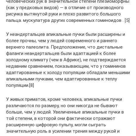
человеческих рук в значительной степени плезиоморфны
(как у предковых видов) — в отличие от производного
рисунка вытянутой руки и плохо развитого большого
пальца. мускулатура других современных гоминоидов . [5]
У неандертальцев апикальные пучки были расширены и
более прочны, чем у людей современного и раннего
верхнего палеолита. Предположение, что дистальные
фаланги неандертальцев были адаптацией к более
холодному климату (чем в Африке), не подтверждается
недавним сравнением, показывающим, что у гомининов
адаптированные к холоду популяции обладали меньшими
апикальными пучками, чем адаптированные к теплу
популяции.[8]
У живых приматов, кроме человека, апикальные пучки
различаются по размеру, но они никогда не бывают
больше, чем у людей. Увеличенные апикальные пучки в
той степени, в которой они фактически отражают
расширенную цифровую пульпу, могли сыграть
значительную роль в усилении трения между рукой и