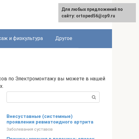
Для любых предложений по
сайту: ortoped56@cp9.ru
аж и физкультура
Другое
сов по Электромонтажу вы можете в нашей
х.
Поиск:
Внесуставные (системные)
проявления ревматоидного артрита
Заболевания суставов