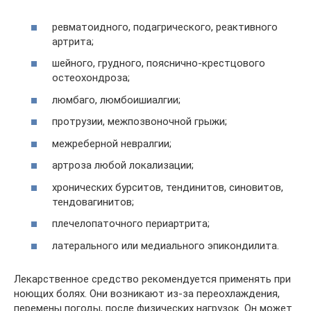
ревматоидного, подагрического, реактивного
артрита;
шейного, грудного, пояснично-крестцового
остеохондроза;
люмбаго, люмбоишиалгии;
протрузии, межпозвоночной грыжи;
межреберной невралгии;
артроза любой локализации;
хронических бурситов, тендинитов, синовитов,
тендовагинитов;
плечелопаточного периартрита;
латерального или медиального эпикондилита.
Лекарственное средство рекомендуется применять при
ноющих болях. Они возникают из-за переохлаждения,
перемены погоды, после физических нагрузок. Он может