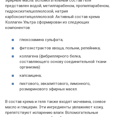
эфирные масла. Вспомогательный состав геля
представлен водой, метилпарабеном, пропилпарабеном,
гидроксиэтилцеллюлозой, натрия
карбоксиэтилцеллюлозой. Активный состав крема
Коллаген Ультра сформирован из следующих
компонентов:
глюкозамина сульфата;
фитоэкстрактов хвоща, полыни, репейника;
коллагена (фибриллярного белка,
составляющего основу соединительной ткани
организма):
капсаицина;
пихтового, эвкалиптового, лимонного,
розмаринового эфирных масел.
В состав крема и геля также входят мочевина, соевое
масло и глицерин. Эти ингредиенты увлажняют кожу,
препятствуют испарению влаги. Вспомогательные