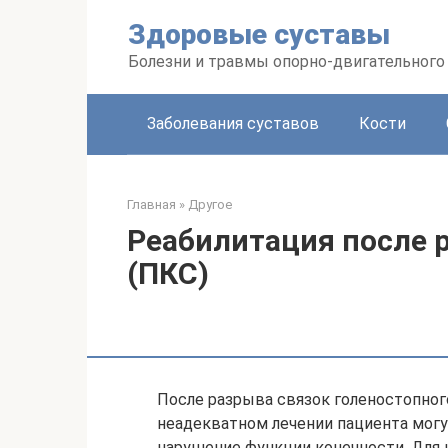
Перейти
Здоровые суставы
к
контенту
Болезни и травмы опорно-двигательного
Заболевания суставов
Кости
Главная
»
Другое
Реабилитация после 
(ПКС)
После разрыва связок голеностопного
неадекватном лечении пациента могу
нарушение функции конечности. Для 