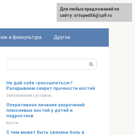
Для любых предложений по
сайту: ortoped56@cp9.ru
аж и физкультура
Другое
Поиск:
Не дай себе «рассыпаться»!
Раскрываем секрет прочности костей
Заболевания суставов
Оперативное лечение укорочений
плюсневых костей у детей и
подростков
Кости
С чем может быть связана боль в