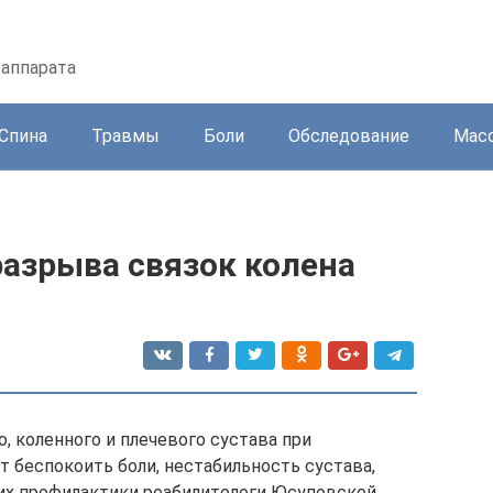
 аппарата
Спина
Травмы
Боли
Обследование
Масс
разрыва связок колена
, коленного и плечевого сустава при
т беспокоить боли, нестабильность сустава,
их профилактики реабилитологи Юсуповской