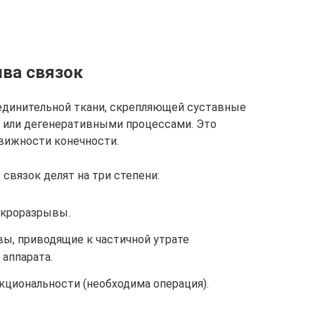
ыва связок
единительной ткани, скрепляющей суставные
 или дегенеративными процессами. Это
вижности конечности.
связок делят на три степени:
икроразрывы.
, приводящие к частичной утрате
аппарата.
кциональности (необходима операция).