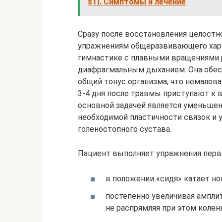
s1). Симптомы и лечение
Сразу после восстановления целостн
упражнениям общеразвивающего хара
гимнастике с плавными вращениями р
диафрагмальным дыханием. Она обес
общий тонус организма, что немалов
3-4 дня после травмы приступают к 
основной задачей является уменьшен
необходимой пластичности связок и
голеностопного сустава.
Пациент выполняет упражнения первой
в положении «сидя» катает но
постепенно увеличивая амплиту
не распрямляя при этом колен