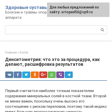
Перейти
Здоровые суставы
Для любых предложений по
к
Болезни и травмы опорно-двигательного
сайту: ortoped56@cp9.ru
контенту
аппарата
Поиск:
Главная
»
Кости
Денситометрия: что это за процедура, как
делают, расшифровка результатов
Первый считается наиболее точным показателем
содержания минеральных солей в костной ткани. Второй
не менее важен, поскольку очень высоко его
соотношение с риском переломов, поэтому такой индекс
имеет большую прогностическую ценность.