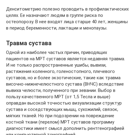
Денситометрию полезно проводить в профилактических
целях. Ее назначают людям в группе риска по
остеопорозу. В нее входят лица старше 40 лет, женщины
в период беременности, лактации и менопаузы.
Травма сустава
Одной из наиболее частых причин, приводящих
пациентов на МРТ суставов является недавняя травма.
И не только распространенные ушибы, вывихи,
растяжения коленного, голеностопного, плечевого
суставов, но и более экзотические, такие как травма
височно-нижнечелюстного сустава (ВНЧС) вследствие
вывиха челюсти, полученного при зевании. Выбор в
пользу качественного МРТ (от 1,5 Тесла и выше)
оправдан высокой точностью визуализации структур
сустава и соседствующих мышц, сухожилий, связок,
мягких тканей. Но при подозрении на повреждение
костной ткани (перелом) МРТ суставов программу
диагностики имеет смысл дополнить рентгенографией
или компьютерной томографией.