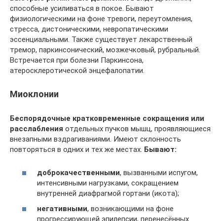
способные усиливаться в покое. Бывают
физиологическими на фоне тревоги, переутомления,
стресса, дистоническими, невропатическими
эссенциальными. Также существует лекарственный
тремор, паркинсонический, мозжечковый, рубральный.
Встречается при болезни Паркинсона,
атеросклеротической энцефалопатии.
Миоклонии
Беспорядочные кратковременные сокращения или
расслабления
отдельных пучков мышц, проявляющиеся
внезапными вздрагиваниями. Имеют склонность
повторяться в одних и тех же местах.
Бывают:
доброкачественными
, вызванными испугом,
интенсивными нагрузками, сокращением
внутренней диафрагмой гортани (икота);
негативными
, возникающими на фоне
прогрессирующей эпилепсии, перенесённых