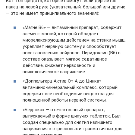
Вот топ средств, которые помогут, если дергается
палец на левой руке (указательный, большой или другие
— это не имеет принципиального значения):
«Магне В6» — витаминный препарат, содержит
элемент магний, который обладает
миорелаксирующим действием на стенки мышц,
укрепляет нервную систему и способствует
восстановлению нейронов. Пиридоксин (В6) в
составе оказывает мягкое седативное
действие, снижает нервозность и
психологическое напряжение.
«Доппельгерц Актив От А до Цинка» —
витаминно-минеральный комплекс, который
содержит все необходимые вещества для
полноценной работы нервной системы.
«Беррока» — отечественный препарат,
выпускаемый в форме шипучих таблеток. Был
создан специально для снятия излишнего
напряжения в стрессовых и травматичных для
психики ситуациях.