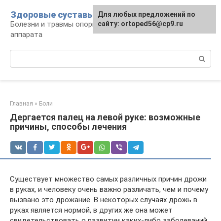
Перейти
Здоровые суставы
Для любых предложений по
к
Болезни и травмы опорно-двигательного
сайту: ortoped56@cp9.ru
контенту
аппарата
Поиск:
Главная
»
Боли
Дергается палец на левой руке: возможные
причины, способы лечения
Существует множество самых различных причин дрожи
в руках, и человеку очень важно различать, чем и почему
вызвано это дрожание. В некоторых случаях дрожь в
руках является нормой, в других же она может
свидетельствовать о развитии каких-либо заболеваний.