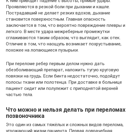
К ним приводит падение с высоты, прямые удары.
Проявляются в резкой боли при дыхании и кашле.
Пострадавший не делает резких вдохов, дыхание
становится поверхностным. Главная опасность
заключается в том, что вероятно повреждение плевры и
легкого. В месте удара межреберные промежутки
сглаживаются таким образом, что выглядит, как отек.
Отличие в том, что наощупь возникает похрустывание,
похожее на лопающиеся пузырьки.
При переломе ребер первым делом нужно дать
обезболивающий препарат, наложить тугую круговую
повязки на грудь. Если бинта недостаточно, подойдут
полосы ткани или полотенца. При доставке в больнице
пациент сидит или полулежит с приподнятой верхней
частью тела.
Что можно и нельзя делать при переломах
позвоночника
Это один из самых тяжёлых и сложных видов перелома,
угрожающий жизни пациента. Первая доврачебная