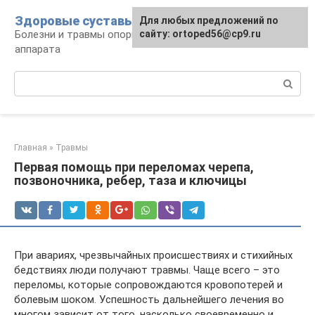
Перейти
Здоровые суставы
Для любых предложений по
к
Болезни и травмы опорно-двигательного
сайту: ortoped56@cp9.ru
контенту
аппарата
Поиск:
Главная
»
Травмы
Первая помощь при переломах черепа,
позвоночника, ребер, таза и ключицы
При авариях, чрезвычайных происшествиях и стихийных
бедствиях люди получают травмы. Чаще всего – это
переломы, которые сопровождаются кровопотерей и
болевым шоком. Успешность дальнейшего лечения во
многом зависит от того, насколько своевременно и