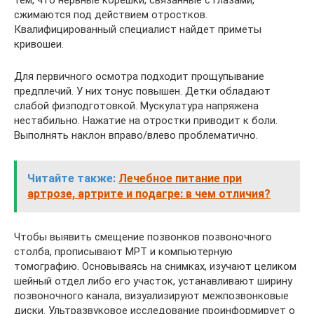
тем, что нервные корешки, связанные с глазами,
сжимаются под действием отростков.
Квалифицированный специалист найдет приметы
кривошеи.
Для первичного осмотра подходит прощупывание
предплечий. У них тонус повышен. Детки обладают
слабой физподготовкой. Мускулатура напряжена
нестабильно. Нажатие на отростки приводит к боли.
Выполнять наклон вправо/влево проблематично.
Читайте также:
Лечебное питание при
артрозе, артрите и подагре: в чем отличия?
Чтобы выявить смещение позвонков позвоночного
столба, прописывают МРТ и компьютерную
томографию. Основываясь на снимках, изучают целиком
шейный отдел либо его участок, устанавливают ширину
позвоночного канала, визуализируют межпозвонковые
диски. Ультразвуковое исследование проинформирует о