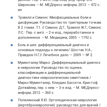
Широкова. – М.: МЕДпресс-информ, 2013. – 472 с.:
ил.
Трэвелл и Симонс. Миофасциальные боли и
дисфункции: Руководство по триггерным точкам.
В 2 томах. Т.1. // Симонс Д.Г., Трэвелл Ж.Г., Симонс
Л.С.: Пер. с англ. – 2-е изд., переработанное и
дополненное. – М.: Медицина, 2005. – 1192 с.
Боль в шее: дифференциальный диагноз и
основные подходы к лечению/ Шостак Н.А.,
Правдюк Н.Г.// Лечебное дело — 2009 — № 2.
Мументалер Марко. Дифференциальный диагноз
в неврологии. Руководство по оценке,
классификации и дифференциальной
диагностике неврологических симптомов /
Марко Мументалер, Клаудио Бассети, Кристоф
Дэтвайлер; пер. с нем. – 3-е изд. – М.: МЕДпресс-
информ, 2012. – 360 с.
Попелянский Я.Ю. Ортопедическая неврология
(вертеброневрология): руководство для врачей /