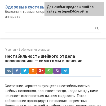
Перейти
Здоровые суставы
Для любых предложений по
к
Болезни и травмы опорно-двигательного
сайту: ortoped56@cp9.ru
контенту
аппарата
Поиск:
Главная
»
Заболевания суставов
Нестабильность шейного отдела
позвоночника — симптомы и лечение
Состояние, характеризующееся нестабильностью
шейных позвонков, возникает тогда, когда между ними
начинает скапливаться лишняя жидкость. Такое
заболевание провоцирует появление неприятных
болезненных ощущений в шейном отделе, возникновение