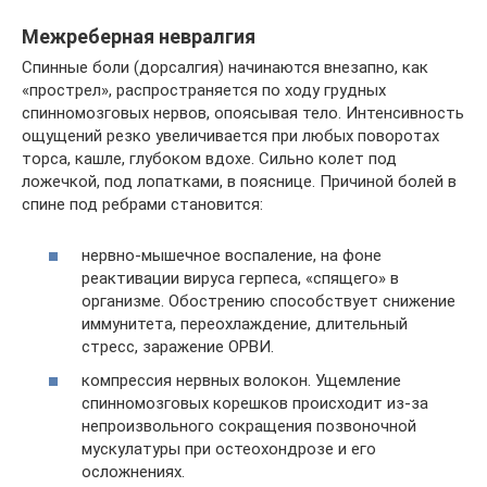
Межреберная невралгия
Спинные боли (дорсалгия) начинаются внезапно, как
«прострел», распространяется по ходу грудных
спинномозговых нервов, опоясывая тело. Интенсивность
ощущений резко увеличивается при любых поворотах
торса, кашле, глубоком вдохе. Сильно колет под
ложечкой, под лопатками, в пояснице. Причиной болей в
спине под ребрами становится:
нервно-мышечное воспаление, на фоне
реактивации вируса герпеса, «спящего» в
организме. Обострению способствует снижение
иммунитета, переохлаждение, длительный
стресс, заражение ОРВИ.
компрессия нервных волокон. Ущемление
спинномозговых корешков происходит из-за
непроизвольного сокращения позвоночной
мускулатуры при остеохондрозе и его
осложнениях.