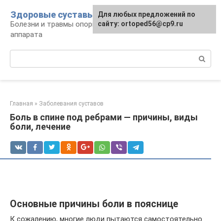
Перейти
Здоровые суставы
Для любых предложений по
к
Болезни и травмы опорно-двигательного
сайту: ortoped56@cp9.ru
контенту
аппарата
Поиск:
Главная
»
Заболевания суставов
Боль в спине под ребрами — причины, виды
боли, лечение
Основные причины боли в пояснице
К сожалению, многие люди пытаются самостоятельно