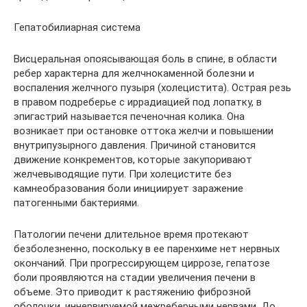
Гепатобилиарная система
Висцеральная опоясывающая боль в спине, в области
ребер характерна для желчнокаменной болезни и
воспаления желчного пузыря (холецистита). Острая резь
в правом подреберье с иррадиацией под лопатку, в
эпигастрий называется печеночная колика. Она
возникает при остановке оттока желчи и повышении
внутрипузырного давления. Причиной становится
движение конкрементов, которые закупоривают
желчевыводящие пути. При холецистите без
камнеобразования боли инициирует заражение
патогенными бактериями.
Патологии печени длительное время протекают
безболезненно, поскольку в ее паренхиме нет нервных
окончаний. При прогрессирующем циррозе, гепатозе
боли проявляются на стадии увеличения печени в
объеме. Это приводит к растяжению фиброзной
оболочки, иннервируемой межреберными нервами. До