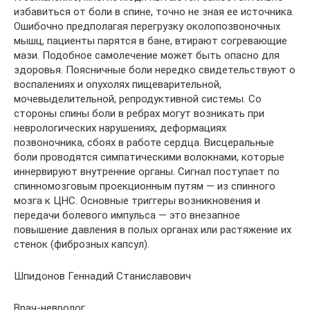
избавиться от боли в спине, точно не зная ее источника.
Ошибочно предполагая перегрузку околопозвоночных
мышц, пациенты парятся в бане, втирают согревающие
мази. Подобное самолечение может быть опасно для
здоровья. Поясничные боли нередко свидетельствуют о
воспалениях и опухолях пищеварительной,
мочевыделительной, репродуктивной системы. Со
стороны спины боли в ребрах могут возникать при
неврологических нарушениях, деформациях
позвоночника, сбоях в работе сердца. Висцеральные
боли проводятся симпатическими волокнами, которые
иннервируют внутренние органы. Сигнал поступает по
спинномозговым проекционным путям — из спинного
мозга к ЦНС. Основные триггеры возникновения и
передачи болевого импульса — это внезапное
повышение давления в полых органах или растяжение их
стенок (фиброзных капсул).
Шпидонов Геннадий Станиславович
Врач-невролог