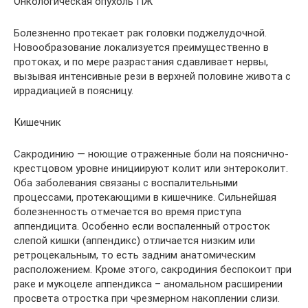
Онкологическая опухоль ПЖ
Болезненно протекает рак головки поджелудочной.
Новообразование локализуется преимущественно в
протоках, и по мере разрастания сдавливает нервы,
вызывая интенсивные рези в верхней половине живота с
иррадиацией в поясницу.
Кишечник
Сакродинию — ноющие отраженные боли на пояснично-
крестцовом уровне инициируют колит или энтероколит.
Оба заболевания связаны с воспалительными
процессами, протекающими в кишечнике. Сильнейшая
болезненность отмечается во время приступа
аппендицита. Особенно если воспаленный отросток
слепой кишки (аппендикс) отличается низким или
ретроцекальным, то есть задним анатомическим
расположением. Кроме этого, сакродиния беспокоит при
раке и мукоцеле аппендикса – аномальном расширении
просвета отростка при чрезмерном накоплении слизи.