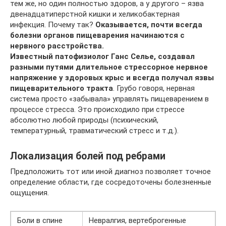
тем же, но один полностью здоров, а у другого – язва
двенадцатиперстной кишки и хеликобактерная
инфекция. Почему так?
Оказывается, почти всегда
болезни органов пищеварения начинаются с
нервного расстройства.
Известный патофизиолог Ганс Селье,
создавал
разными путями длительное стрессорное нервное
напряжение у здоровых крыс и всегда получал язвы
пищеварительного тракта
. Грубо говоря, нервная
система просто «забывала» управлять пищеварением в
процессе стресса. Это происходило при стрессе
абсолютно любой природы (психический,
температурный, травматический стресс и т.д.).
Локализация болей под ребрами
Предположить тот или иной диагноз позволяет точное
определение области, где сосредоточены болезненные
ощущения.
Боли в спине
Невралгия, вертеброгенные