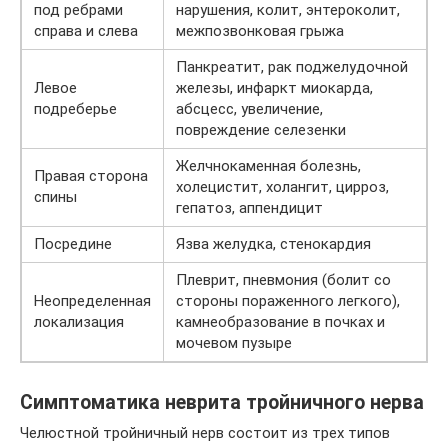
под ребрами
нарушения, колит, энтероколит,
справа и слева
межпозвонковая грыжа
Панкреатит, рак поджелудочной
Левое
железы, инфаркт миокарда,
подреберье
абсцесс, увеличение,
повреждение селезенки
Желчнокаменная болезнь,
Правая сторона
холецистит, холангит, цирроз,
спины
гепатоз, аппендицит
Посредине
Язва желудка, стенокардия
Плеврит, пневмония (болит со
Неопределенная
стороны пораженного легкого),
локализация
камнеобразование в почках и
мочевом пузыре
Симптоматика неврита тройничного нерва
Челюстной тройничный нерв состоит из трех типов