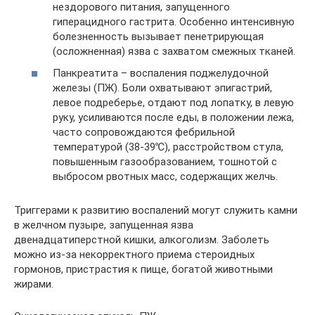
нездорового питания, запущенного
гиперацидного гастрита. Особенно интенсивную
болезненность вызывает пенетрирующая
(осложненная) язва с захватом смежных тканей.
Панкреатита – воспаления поджелудочной
железы (ПЖ). Боли охватывают эпигастрий,
левое подреберье, отдают под лопатку, в левую
руку, усиливаются после еды, в положении лежа,
часто сопровождаются фебрильной
температурой (38-39℃), расстройством стула,
повышенным газообразованием, тошнотой с
выбросом рвотных масс, содержащих желчь.
Триггерами к развитию воспалений могут служить камни
в желчном пузыре, запущенная язва
двенадцатиперстной кишки, алкоголизм. Заболеть
можно из-за некорректного приема стероидных
гормонов, пристрастия к пище, богатой животными
жирами.