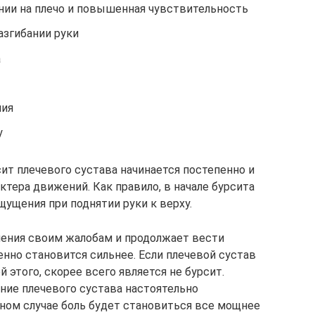
нии на плечо и повышенная чувствительность
азгибании руки
а
мия
у
сит плечевого сустава начинается постепенно и
ктера движений. Как правило, в начале бурсита
ущения при поднятии руки к верху.
ачения своим жалобам и продолжает вести
нно становится сильнее. Если плечевой сустав
й этого, скорее всего является не бурсит.
ние плечевого сустава настоятельно
ином случае боль будет становиться все мощнее