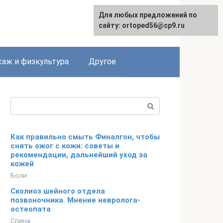
Для любых предложений по
сайту: ortoped56@cp9.ru
аж и физкультура
Другое
Поиск:
Как правильно смыть Финалгон, чтобы
снять ожог с кожи: советы и
рекомендации, дальнейший уход за
кожей
Боли
Сколиоз шейного отдела
позвоночника. Мнение невролога-
остеопата
Спина