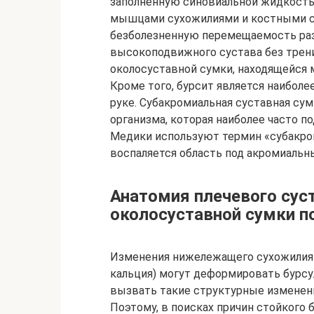
заполненную синовиальной жидкост
мышцами сухожилиями и костными ст
безболезненную перемещаемость раз
высокоподвижного сустава без трени
околосуставной сумки, находящейся 
Кроме того, бурсит является наибол
руке. Субакромиальная суставная сум
организма, которая наиболее часто п
Медики используют термин «субакро
воспаляется область под акромиаль
Анатомия плечевого сус
околосуставной сумки 
Изменения нижележащего сухожилия 
кальция) могут деформировать бурсу.
вызвать такие структурные изменени
Поэтому, в поисках причин стойкого