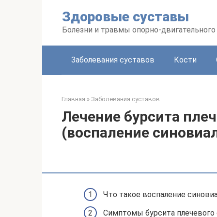
Перейти
Здоровые суставы
к
контенту
Болезни и травмы опорно-двигательного
Заболевания суставов
Кости
Главная
»
Заболевания суставов
Лечение бурсита плеч
(воспаление синовиа
Что такое воспаление синови
Симптомы бурсита плечевого 