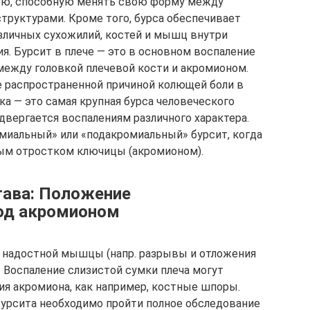
ью, способную менять свою форму между
руктурами. Кроме того, бурса обеспечивает
личных сухожилий, костей и мышц внутри
я. Бурсит в плече — это в основном воспаление
между головкой плечевой кости и акромионом.
ее распространенной причиной колющей боли в
ка — это самая крупная бурса человеческого
одвергается воспалениям различного характера.
миальный» или «подакромиальный» бурсит, когда
ным отростком ключицы (акромионом).
тава: Положение
под акромионом
надостной мышцы (напр. разрывы и отложения
 Воспаление слизистой сумки плеча могут
я акромиона, как например, костные шпоры.
 бурсита необходимо пройти полное обследование