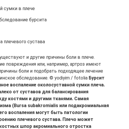
й сумки в плече
бследование бурсита
а плечевого сустава
уществуют и другие причины боли в плече.
ие повреждения или, например, артроз имеют
ричины боли и подобрать подходящее лечение
ское обследование. © yodiyim / fotolia
Бурсит
енное воспаление околосуставной сумки плеча.
леко от суставов для балансирования
ду костями и другими тканями. Самая
изма (Bursa subakromialis или подакромиальная
 его воспаления могут быть патологии
роению плечевого сустава. Плечо может
 костных шпор акромиального отростка