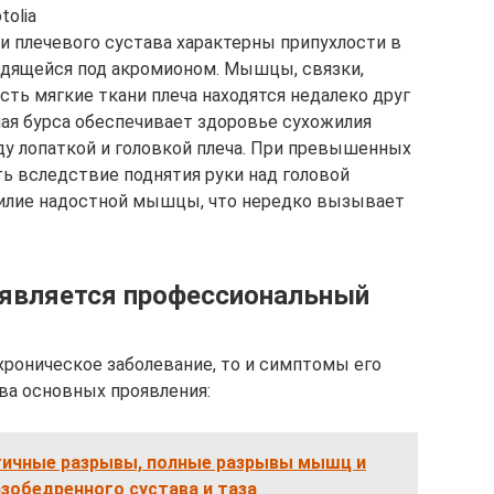
tolia
и плечевого сустава характерны припухлости в
одящейся под акромионом. Мышцы, связки,
есть мягкие ткани плеча находятся недалеко друг
шая бурса обеспечивает здоровье сухожилия
 лопаткой и головкой плеча. При превышенных
ть вследствие поднятия руки над головой
жилие надостной мышцы, что нередко вызывает
является профессиональный
хроническое заболевание, то и симптомы его
ва основных проявления:
тичные разрывы, полные разрывы мышц и
зобедренного сустава и таза