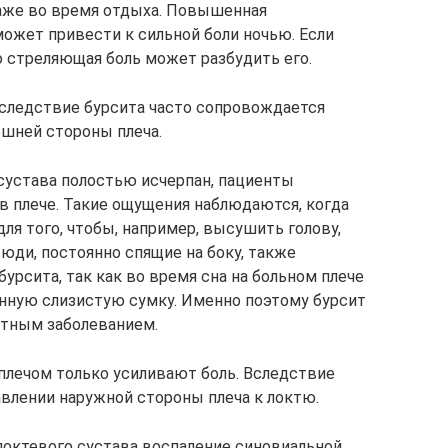
даже во время отдыха. Повышенная
ожет привести к сильной боли ночью. Если
о стреляющая боль может разбудить его.
следствие бурсита часто сопровождается
шней стороны плеча.
сустава полостью исчерпан, пациенты
 плече. Такие ощущения наблюдаются, когда
для того, чтобы, например, высушить голову,
Люди, постоянно спящие на боку, также
рсита, так как во время сна на больном плече
нную слизистую сумку. Именно поэтому бурсит
ятным заболеванием.
лечом только усиливают боль. Вследствие
авлении наружной стороны плеча к локтю.
 локтевого сустава воспаление синовиальной