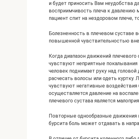
и будет приносить Вам неудобства 
восприимчивость плеча к давлению м
пациент спит на нездоровом плече, т
Болезненность в плечевом суставе в
повышенной чувствительностью вне
Когда диапазон движений плечевого 
чувствуют неприятные покалывания в
человек поднимает руку над головой 
расчесать волосы или одеть куртку. 
чувствуют негативные воздействия бу
осуществляется давление на воспале
плечевого сустава является малопри
Повторные однообразные движения п
бурсита боль может отдавать в напр
В отличие от бурсита коленного либо