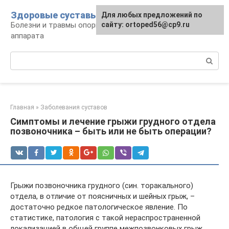
Перейти
Здоровые суставы
Для любых предложений по
к
Болезни и травмы опорно-двигательного
сайту: ortoped56@cp9.ru
контенту
аппарата
Поиск:
Главная
»
Заболевания суставов
Симптомы и лечение грыжи грудного отдела
позвоночника – быть или не быть операции?
Грыжи позвоночника грудного (син. торакального)
отдела, в отличие от поясничных и шейных грыж, –
достаточно редкое патологическое явление. По
статистике, патология с такой нераспространенной
локализацией в общей группе межпозвонковых грыж