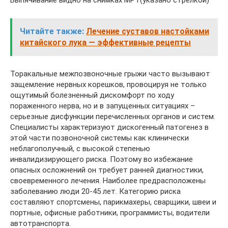
Выпячивание видно на снимках МРТ(указано стрелкой)
Читайте также:
Лечение суставов настойками
китайского лука — эффективные рецепты
Торакальные межпозвоночные грыжи часто вызывают
защемление нервных корешков, провоцируя не только
ощутимый болезненный дискомфорт по ходу
пораженного нерва, но и в запущенных ситуациях –
серьезные дисфункции перечисленных органов и систем.
Специалисты характеризуют дискогенный патогенез в
этой части позвоночной системы как клинически
неблагополучный, с высокой степенью
инвалидизирующего риска. Поэтому во избежание
опасных осложнений он требует ранней диагностики,
своевременного лечения. Наиболее предрасположены
заболеванию люди 20-45 лет. Категорию риска
составляют спортсмены, парикмахеры, сварщики, швеи и
портные, офисные работники, программисты, водители
автотранспорта.