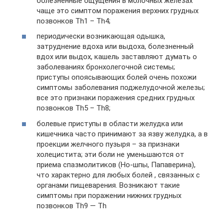
болезненные ощущения в молочных железах
чаще это симптом поражения верхних грудных
позвонков Th1 – Th4;
периодически возникающая одышка,
затруднение вдоха или выдоха, болезненный
вдох или выдох, кашель заставляют думать о
заболеваниях бронхолегочной системы;
приступы опоясывающих болей очень похожи
симптомы заболевания поджелудочной железы;
все это признаки поражения средних грудных
позвонков Th5 – Th8;
болевые приступы в области желудка или
кишечника часто принимают за язву желудка, а в
проекции желчного пузыря – за признаки
холецистита; эти боли не уменьшаются от
приема спазмолитиков (Но-шпы, Папаверина),
что характерно для любых болей , связанных с
органами пищеварения. Возникают такие
симптомы при поражении нижних грудных
позвонков Th9 — Th