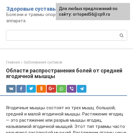
Перейти
Здоровые суставы
Для любых предложений по
к
Болезни и травмы опорно-двигательного
сайту: ortoped56@cp9.ru
контенту
аппарата
Поиск:
Главная
»
Заболевания суставов
Области распространения болей от средней
ягодичной мышцы
Ягодичные мышцы состоят из трех мышц: большой,
средней и малой ягодичной мышцы. Растяжение ягодиц
— это растяжение или разрыв мышцы ягодиц,
называемой ягодичной мышцей. Этот тип травмы часто
называют растянутой мышцей. Растяжение ягодиц чаще