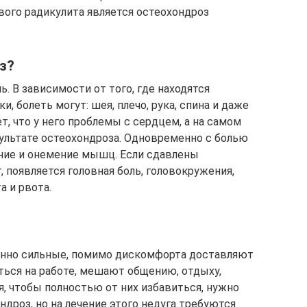
вого радикулита является остеохондроз
з?
. В зависимости от того, где находятся
болеть могут: шея, плечо, рука, спина и даже
т, что у него проблемы с сердцем, а на самом
зультате остеохондроза. Одновременно с болью
ние и онемение мышц. Если сдавлены
 появляется головная боль, головокружения,
а и рвота.
нно сильные, помимо дискомфорта доставляют
ться на работе, мешают общению, отдыху,
, чтобы полностью от них избавиться, нужно
ндроз, но на лечение этого недуга требуются