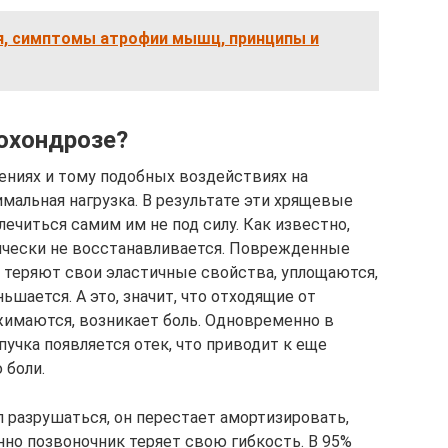
я, симптомы атрофии мышц, принципы и
еохондрозе?
ениях и тому подобных воздействиях на
альная нагрузка. В результате эти хрящевые
ечиться самим им не под силу. Как известно,
ктически не восстанавливается. Поврежденные
теряют свои эластичные свойства, уплощаются,
шается. А это, значит, что отходящие от
жимаются, возникает боль. Одновременно в
учка появляется отек, что приводит к еще
 боли.
 разрушаться, он перестает амортизировать,
нно позвоночник теряет свою гибкость. В 95%