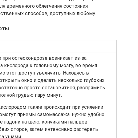
для временного облегчения состояния
йственных способов, доступных любому.
ноты
 при остеохондрозе возникает из-за
а кислорода к головному мозгу, во время
о этот доступ увеличить. Находясь в
открыть окно и сделать несколько глубоких
достаточно просто остановиться, распрямить
полной грудью пару минут.
ислородом также происходит при усилении
помогут приемы самомассажа: нужно удобно
бе ладони на шею, кончиками пальцев
беих сторон, затем интенсивно растереть
за ушами.