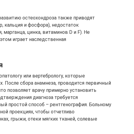
 развитию остеохондроза также приводят
, кальция и фосфора), недостаток
 марганца, цинка, витаминов D и F). Не
 этом играет наследственная
я
опатологу или вертебрологу, которые
х. После сбора анамнеза, проводится первичный
что позволяет врачу примерно установить
одтверждения диагноза требуется
ый простой способ – рентгенография. Больному
ной проекциях, чтобы отчетливо
ках, грыжи, отеки мягких тканей, солевые