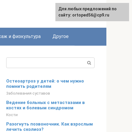
Для любых предложений по
сайту: ortoped56@cp9.ru
аж и физкультура
Другое
Поиск:
Остеоартроз у детей: о чем нужно
помнить родителям
Заболевания суставов
Ведение больных с метастазами в
костях и болевым синдромом
Кости
Разогнуть позвоночник. Как взрослым
лечить сколиоз?