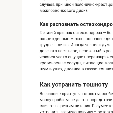
случаев причиной пояснично-крестцо
межпозвонкового диска.
Как распознать остеохондро
Главный признак остеохондроза — боль
поврежденные межпозвоночные диски, 
грудная клетка. Иногда человек думае
деле, это ноет нерв, пережатый в ре
человек часто ощущает перенапряже
кровеносные сосуды, питающие мозг,
шум в ушах, двоение в глазах, тошнот
Как устранить тошноту
Внезапные приступы тошноты, особе
массу проблем: не дают сосредоточи
влияют на режим питания. Разумеется
устранить главную причину – остеохо