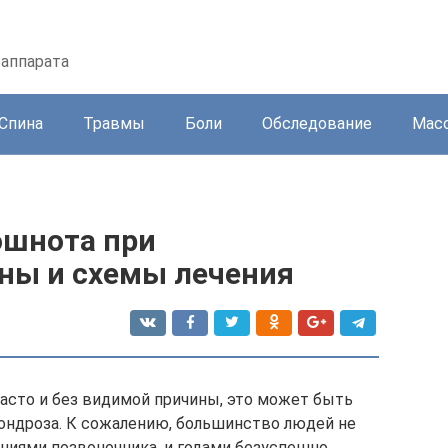
 аппарата
Спина
Травмы
Боли
Обследование
Масс
ошнота при
ины и схемы лечения
асто и без видимой причины, это может быть
ондроза. К сожалению, большинство людей не
ниями позвоночника, и годами безуспешно