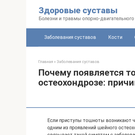
Перейти
Здоровые суставы
к
контенту
Болезни и травмы опорно-двигательного
Заболевания суставов
Кости
Главная
»
Заболевания суставов
Почему появляется т
остеохондрозе: прич
Если приступы тошноты возникают ч
одним из проявлений шейного остеох
связывает такой симптом с заболева