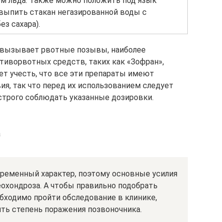
м льда. Также можно положить под язык
 выпить стакан негазированной воды с
з сахара).
о вызывает рвотные позывы, наиболее
иворвотных средств, таких как «Зофран»,
ует учесть, что все эти препараты имеют
ия, так что перед их использованием следует
строго соблюдать указанные дозировки.
а
временный характер, поэтому основные усилия
еохондроза. А чтобы правильно подобрать
обходимо пройти обследование в клинике,
ить степень поражения позвоночника.