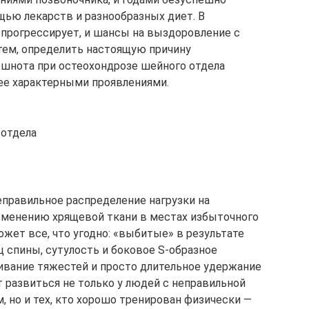
щью лекарств и разнообразных диет. В
 прогрессирует, и шансы на выздоровление с
ем, определить настоящую причину
тошнота при остеохондрозе шейного отдела
ее характерными проявлениями.
 отдела
еправильное распределение нагрузки на
изменению хрящевой ткани в местах избыточного
жет все, что угодно: «выбитые» в результате
спины, сутулость и боковое S-образное
ивание тяжестей и просто длительное удержание
 развиться не только у людей с неправильной
 но и тех, кто хорошо тренирован физически —