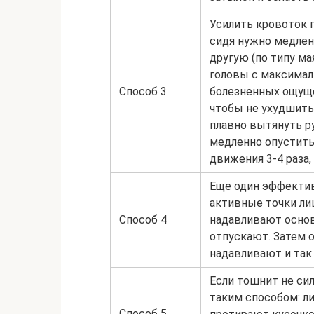
Усилить кровоток 
сидя нужно медленн
другую (по типу ма
головы с максимал
Способ 3
болезненных ощущен
чтобы не ухудшить
плавно вытянуть ру
медленно опустить
движения 3-4 раза,
Еще один эффектив
активные точки лиц
Способ 4
надавливают основ
отпускают. Затем 
надавливают и так
Если тошнит не си
таким способом: л
Способ 5