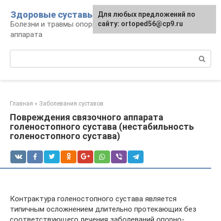
Перейти
Здоровые суставы
Для любых предложений по
к
Болезни и травмы опорно-двигательного
сайту: ortoped56@cp9.ru
контенту
аппарата
Поиск:
Главная
»
Заболевания суставов
Повреждения связочного аппарата
голеностопного сустава (нестабильность
голеностопного сустава)
Контрактура голеностопного сустава является
типичным осложнением длительно протекающих без
соответствующего лечения заболеваний опорно-