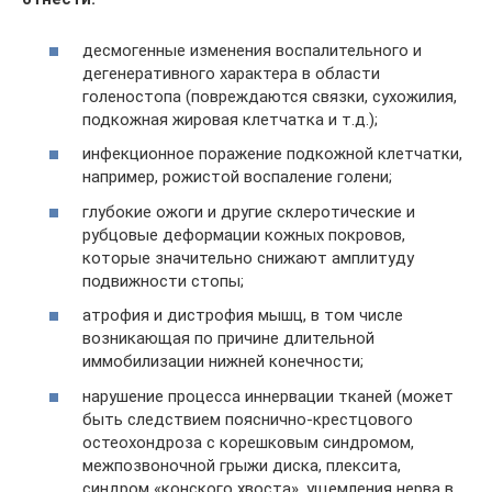
десмогенные изменения воспалительного и
дегенеративного характера в области
голеностопа (повреждаются связки, сухожилия,
подкожная жировая клетчатка и т.д.);
инфекционное поражение подкожной клетчатки,
например, рожистой воспаление голени;
глубокие ожоги и другие склеротические и
рубцовые деформации кожных покровов,
которые значительно снижают амплитуду
подвижности стопы;
атрофия и дистрофия мышц, в том числе
возникающая по причине длительной
иммобилизации нижней конечности;
нарушение процесса иннервации тканей (может
быть следствием пояснично-крестцового
остеохондроза с корешковым синдромом,
межпозвоночной грыжи диска, плексита,
синдром «конского хвоста», ущемления нерва в