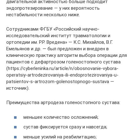
двигательной активностью больше подходит
эндопротезирование — у них вероятность
нестабильности несколько ниже.
Сотрудниками ФГБУ «Российский научно-
исследовательский институт травматологии и
ортопедии им. Р.Р. Вредена» — К.С. Михайлов, В.Г.
Емельянов и др. — был предложен и внедрен в
клиническую практику алгоритм выбора операции для
пациентов с дефартрозом голеностопного сустава
(https://cyberleninka.ru/article/n/obosnovanie-vybora-
operatsiy-artrodezirovaniya-ili-endoprotezirovaniya-u-
patsientov-s-artrozom-golenostopnogo-sustava —
источник).
Преимущества артродеза голеностопного сустава:
меньшее количество осложнений;
сустав фиксируется сразу и навсегда;
меньше усилий на реабилитацию;