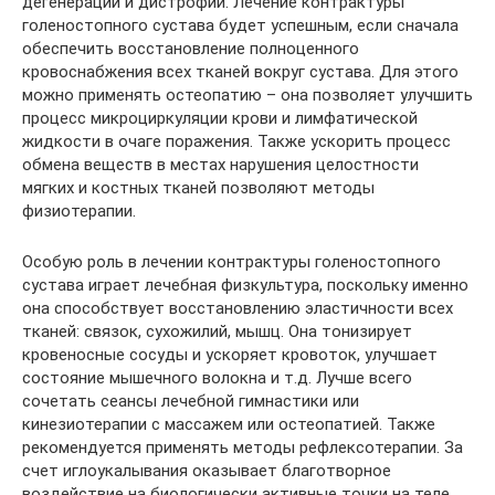
дегенерации и дистрофии. Лечение контрактуры
голеностопного сустава будет успешным, если сначала
обеспечить восстановление полноценного
кровоснабжения всех тканей вокруг сустава. Для этого
можно применять остеопатию – она позволяет улучшить
процесс микроциркуляции крови и лимфатической
жидкости в очаге поражения. Также ускорить процесс
обмена веществ в местах нарушения целостности
мягких и костных тканей позволяют методы
физиотерапии.
Особую роль в лечении контрактуры голеностопного
сустава играет лечебная физкультура, поскольку именно
она способствует восстановлению эластичности всех
тканей: связок, сухожилий, мышц. Она тонизирует
кровеносные сосуды и ускоряет кровоток, улучшает
состояние мышечного волокна и т.д. Лучше всего
сочетать сеансы лечебной гимнастики или
кинезиотерапии с массажем или остеопатией. Также
рекомендуется применять методы рефлексотерапии. За
счет иглоукалывания оказывает благотворное
воздействие на биологически активные точки на теле