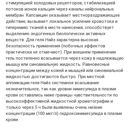
стимуляцией холодовых рецепторов, стабилизацией
потоков ионов кальция через каналы нейрональных
мембран. Капсаицин оказывает местнораздражающее
действие, вызывает локальное усиление кровотока и
гиперемию тканей в месте нанесения, способствует
выделению эндогенных биологически активных
веществ. Для геля Найз характерна высокая
безопасность применения (побочных эффектов
практически не отмечают). При внешнем применении
гель постепенно всасывается через кожу в надлежащую
мышцу или синовиальную жидкость. Равновесные
концентрации между кожей и мышцей или синовиальной
жидкостью достигаются быстро. При местной
аппликации геля Найз системное всасывание
незначительное, так как уровни нимесулида в плазме
крови оставались ниже границы чувствительности по
высокоэффективной жидкостной хроматографии и
только через 5 ч были выявлены очень низкие
концентрации (100 мкг/л) гидроксинимесулида в плазме
крови.