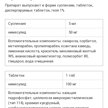
Препарат выпускают в форме суспензии, таблеток,
диспергируемых таблеток, геля 1%.
Суспензия
5 мл
нимесулид
50 мг
Вспомогательные компоненты: сахароза, сорбитол,
метилпарабен, пропилпарабен, ксантана камедь,
лимонная кислота, краситель хинолиновый желтый
WS, ананасовый ароматизатор, полисорбат 80,
глицерол, вода очищенная.
Таблетки
1 таб
нимесулид
100 мг
Вспомогательные компоненты: кальция
гидрофосфат, целлюлоза микрокристаллическая
(тип 114), крахмал кукурузный,
карбоксиметилкрахмал натрия, магния стеарат,