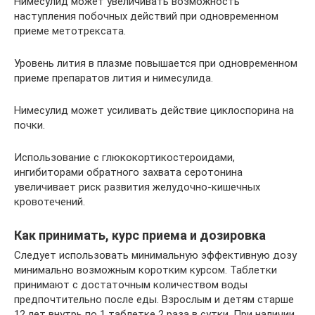
Нимесулид может увеличивать возможность
наступления побочных действий при одновременном
приеме метотрексата.
Уровень лития в плазме повышается при одновременном
приеме препаратов лития и нимесулида.
Нимесулид может усиливать действие циклоспорина на
почки.
Использование с глюкокортикостероидами,
ингибиторами обратного захвата серотонина
увеличивает риск развития желудочно-кишечных
кровотечений.
Как принимать, курс приема и дозировка
Следует использовать минимальную эффективную дозу
минимально возможным коротким курсом. Таблетки
принимают с достаточным количеством воды
предпочтительно после еды. Взрослым и детям старше
12 лет внутрь по 1 таблетке 2 раза в сутки. При наличии