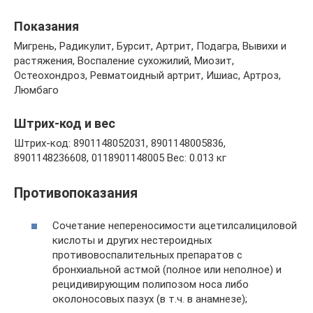
Показания
Мигрень, Радикулит, Бурсит, Артрит, Подагра, Вывихи и
растяжения, Воспаление сухожилий, Миозит,
Остеохондроз, Ревматоидный артрит, Ишиас, Артроз,
Люмбаго
Штрих-код и вес
Штрих-код: 8901148052031, 8901148005836,
8901148236608, 0118901148005 Вес: 0.013 кг
Противопоказания
Сочетание непереносимости ацетилсалициловой
кислоты и других нестероидных
противовоспалительных препаратов с
бронхиальной астмой (полное или неполное) и
рецидивирующим полипозом носа либо
околоносовых пазух (в т.ч. в анамнезе);