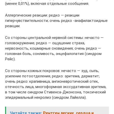
(менее 0,01%), включая отдельные сообщения.
Аллергические реакции: редко — реакции
гиперчувствительности; очень редко -анафилактоидные
реакции.
Со стороны центральной нервной системы: нечасто —
головокружение; редко — ощущение страха,
нервозность, кошмарные сновидения; очень редко —
головная боль, сонливость, энцефалопатия (синдром
Рейс).
Со стороны кожных покровов: нечасто — зуд, сыпь,
усиление потоотделения; редко: эритема, дерматит;
очень редко: крапивница, ангионевротический отек,
отечность лица, многоформная экссудативная эритема,
в том числе синдром Стивенса-Джонсона, токсический
эпидермальный некролиз (синдром Лайелла).
Читайте также:
Рентген легких, сердца и