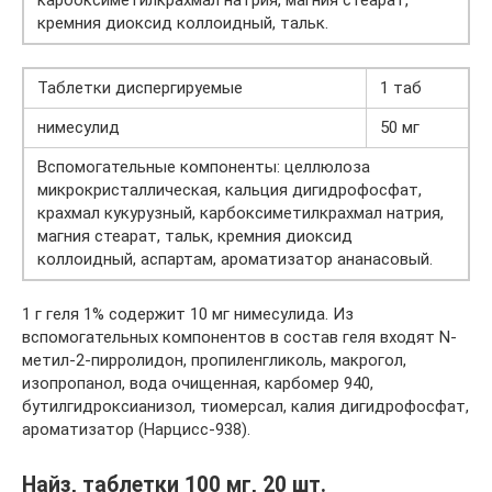
кремния диоксид коллоидный, тальк.
Таблетки диспергируемые
1 таб
нимесулид
50 мг
Вспомогательные компоненты: целлюлоза
микрокристаллическая, кальция дигидрофосфат,
крахмал кукурузный, карбоксиметилкрахмал натрия,
магния стеарат, тальк, кремния диоксид
коллоидный, аспартам, ароматизатор ананасовый.
1 г геля 1% содержит 10 мг нимесулида. Из
вспомогательных компонентов в состав геля входят N-
метил-2-пирролидон, пропиленгликоль, макрогол,
изопропанол, вода очищенная, карбомер 940,
бутилгидроксианизол, тиомерсал, калия дигидрофосфат,
ароматизатор (Нарцисс-938).
Найз, таблетки 100 мг, 20 шт.