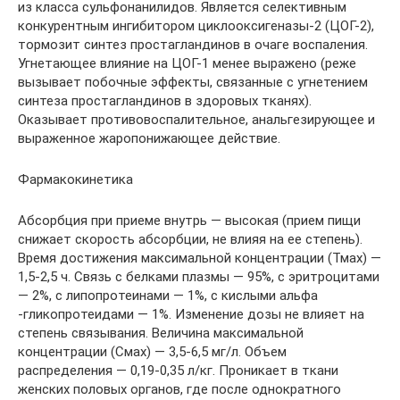
из класса сульфонанилидов. Является селективным
конкурентным ингибитором циклооксигеназы-2 (ЦОГ-2),
тормозит синтез простагландинов в очаге воспаления.
Угнетающее влияние на ЦОГ-1 менее выражено (реже
вызывает побочные эффекты, связанные с угнетением
синтеза простагландинов в здоровых тканях).
Оказывает противовоспалительное, анальгезирующее и
выраженное жаропонижающее действие.
Фармакокинетика
Абсорбция при приеме внутрь — высокая (прием пищи
снижает скорость абсорбции, не влияя на ее степень).
Время достижения максимальной концентрации (Тмах) —
1,5-2,5 ч. Связь с белками плазмы — 95%, с эритроцитами
— 2%, с липопротеинами — 1%, с кислыми альфа
-гликопротеидами — 1%. Изменение дозы не влияет на
степень связывания. Величина максимальной
концентрации (Смах) — 3,5-6,5 мг/л. Объем
распределения — 0,19-0,35 л/кг. Проникает в ткани
женских половых органов, где после однократного