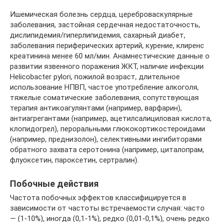
Ишемическая болезнь сердца, цереброваскулярные
заболевания, застойная сердечная недостаточность,
дислипидемия/гиперлипидемия, сахарный диабет,
заболевания периферических артерий, курение, клиренс
креатинина менее 60 мл/мин. Анамнестические данные о
развитии язвенного поражения ЖКТ, наличие инфекции
Helicobacter pylori, пожилой возраст, длительное
использование НПВП, частое употребление алкоголя,
тяжелые соматические заболевания, сопутствующая
терапия антикоагулянтами (например, варфарин),
антиагрегантами (например, ацетилсалициловая кислота,
клопидогрел), пероральными глюкокортикостероидами
(например, преднизолон), селективными ингибиторами
обратного захвата серотонина (например, циталопрам,
флуоксетин, пароксетин, сертралин).
Побочные действия
Частота побочных эффектов классифицируется в
зависимости от частоты встречаемости случая: часто
— (1-10%), иногда (0,1-1%), редко (0,01-0,1%), очень редко