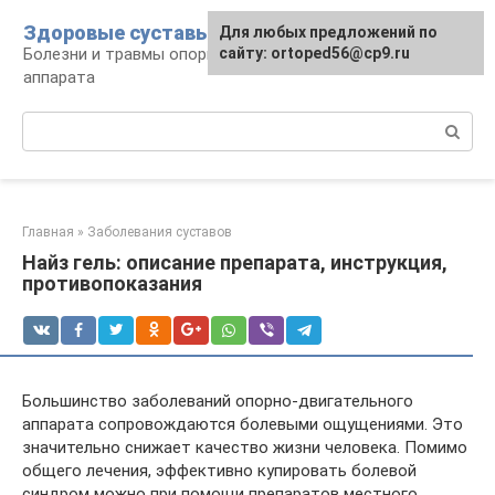
Перейти
Здоровые суставы
Для любых предложений по
к
Болезни и травмы опорно-двигательного
сайту: ortoped56@cp9.ru
контенту
аппарата
Поиск:
Главная
»
Заболевания суставов
Найз гель: описание препарата, инструкция,
противопоказания
Большинство заболеваний опорно-двигательного
аппарата сопровождаются болевыми ощущениями. Это
значительно снижает качество жизни человека. Помимо
общего лечения, эффективно купировать болевой
синдром можно при помощи препаратов местного