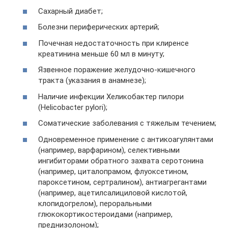
Сахарный диабет;
Болезни периферических артерий;
Почечная недостаточность при клиренсе
креатинина меньше 60 мл в минуту;
Язвенное поражение желудочно-кишечного
тракта (указания в анамнезе);
Наличие инфекции Хеликобактер пилори
(Helicobacter pylori);
Соматические заболевания с тяжелым течением;
Одновременное применение с антикоагулянтами
(например, варфарином), селективными
ингибиторами обратного захвата серотонина
(например, циталопрамом, флуоксетином,
пароксетином, сертралином), антиагрегантами
(например, ацетилсалициловой кислотой,
клопидогрелом), пероральными
глюкокортикостероидами (например,
преднизолоном);