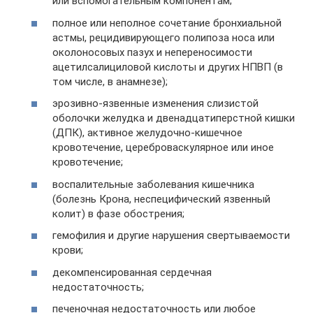
или вспомогательным компонентам;
полное или неполное сочетание бронхиальной
астмы, рецидивирующего полипоза носа или
околоносовых пазух и непереносимости
ацетилсалициловой кислоты и других НПВП (в
том числе, в анамнезе);
эрозивно-язвенные изменения слизистой
оболочки желудка и двенадцатиперстной кишки
(ДПК), активное желудочно-кишечное
кровотечение, цереброваскулярное или иное
кровотечение;
воспалительные заболевания кишечника
(болезнь Крона, неспецифический язвенный
колит) в фазе обострения;
гемофилия и другие нарушения свертываемости
крови;
декомпенсированная сердечная
недостаточность;
печеночная недостаточность или любое