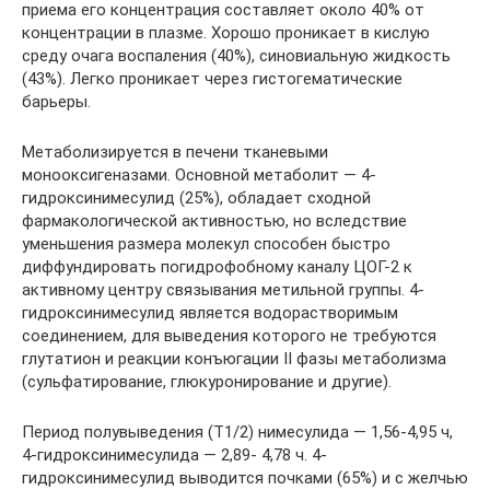
приема его концентрация составляет около 40% от
концентрации в плазме. Хорошо проникает в кислую
среду очага воспаления (40%), синовиальную жидкость
(43%). Легко проникает через гистогематические
барьеры.
Метаболизируется в печени тканевыми
монооксигеназами. Основной метаболит — 4-
гидроксинимесулид (25%), обладает сходной
фармакологической активностью, но вследствие
уменьшения размера молекул способен быстро
диффундировать погидрофобному каналу ЦОГ-2 к
активному центру связывания метильной группы. 4-
гидроксинимесулид является водорастворимым
соединением, для выведения которого не требуются
глутатион и реакции конъюгации II фазы метаболизма
(сульфатирование, глюкуронирование и другие).
Период полувыведения (Т1/2) нимесулида — 1,56-4,95 ч,
4-гидроксинимесулида — 2,89- 4,78 ч. 4-
гидроксинимесулид выводится почками (65%) и с желчью