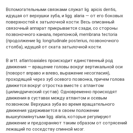
Вспомогательными связками служат lig. apicis dentis,
идущая от верхушки зуба, и ligg. alaria — от его боковых
поверхностей к затылочной кости. Весь описанный
связочный аппарат прикрывается сзади, со стороны
позвоночного канала, перепонкой, membrana tectoria
(продолжение lig. longitudinale posterius, позвоночного
столба), идущей от ската затылочной кости.
В artt. atlantoaxiales происходит единственный род
движения — вращение головы вокруг вертикальной оси
(поворот вправо и влево, выражение несогласия),
проходящей через зуб осевого позвонка, причем голова
движется вокруг отростка вместе с атлантом
(цилиндрический сустав). Одновременно происходят
движения в суставах между атлантом и осевым
позвонком. Верхушка зуба во время вращательного
движения удерживается в своем положении
вышеупомянутыми ligg. alaria, которые регулируют
движение и предохраняют таким образом от сотрясений
лежащий по соседству спинной мозг.