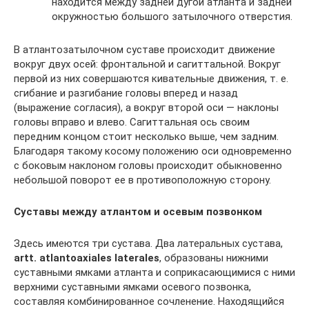
находится между задней дугой атланта и задней
окружностью большого затылочного отверстия.
В атлантозатылочном суставе происходит движение
вокруг двух осей: фронтальной и сагиттальной. Вокруг
первой из них совершаются кивательные движения, т. е.
сгибание и разгибание головы вперед и назад
(выражение согласия), а вокруг второй оси — наклоны
головы вправо и влево. Сагиттальная ось своим
передним концом стоит несколько выше, чем задним.
Благодаря такому косому положению оси одновременно
с боковым наклоном головы происходит обыкновенно
небольшой поворот ее в противоположную сторону.
Суставы между атлантом и осевым позвонком
Здесь имеются три сустава. Два латеральных сустава,
artt. atlantoaxiales laterales
, образованы нижними
суставными ямками атланта и соприкасающимися с ними
верхними суставными ямками осевого позвонка,
составляя комбинированное сочленение. Находящийся