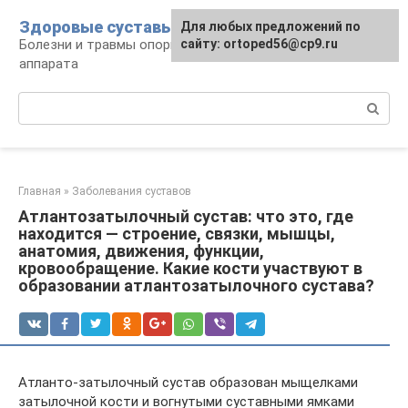
Перейти
Здоровые суставы
Для любых предложений по
к
Болезни и травмы опорно-двигательного
сайту: ortoped56@cp9.ru
контенту
аппарата
Поиск:
Главная
»
Заболевания суставов
Атлантозатылочный сустав: что это, где
находится — строение, связки, мышцы,
анатомия, движения, функции,
кровообращение. Какие кости участвуют в
образовании атлантозатылочного сустава?
Атланто-затылочный сустав образован мыщелками
затылочной кости и вогнутыми суставными ямками