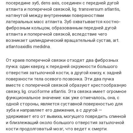
посередине зуб, dens axis, соединен с передней дугой
атланта и поперечной связкой, lig. transversum atlantis,
натянутой между внутренними поверхностями
латеральных масс атланта. Зуб охватывается костно-
фиброзным кольцом, образованным передней дугой
атланта и поперечной связкой, вследствие чего
возникает цилиндрический вращательный сустав, art.
atlantoaxidlis medidna.
От краев поперечной связки отходят два фиброзных
пучка: один кверху, к передней окружности большого
отверстия затылочной кости, а другой книзу, к задней
поверхности тела осевого позвонка. Эти два пучка
вместе с поперечной связкой образуют крестообразную
связку, lig. cruciforme atlantis. Эта связка имеет огромное
функциональное значение: как уже отмечалось, она, с
одной стороны, является суставной поверхностью для
зуба и направляет его движения, а с другой —
удерживает его от вывиха, могущего повредить спинной
и близлежащий около большого отверстия затылочной
кости продолговатый мозг, что ведет к смерти.